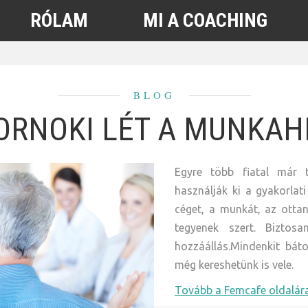
RÓLAM
MI A COACHING
BLOG
ORNOKI LÉT A MUNKAH
Egyre több fiatal már 
használják ki a gyakorlat
céget, a munkát, az ottani
tegyenek szert. Bizto
hozzáállás.Mindenkit báto
még kereshetünk is vele.
Tovább a Femcafe oldalára