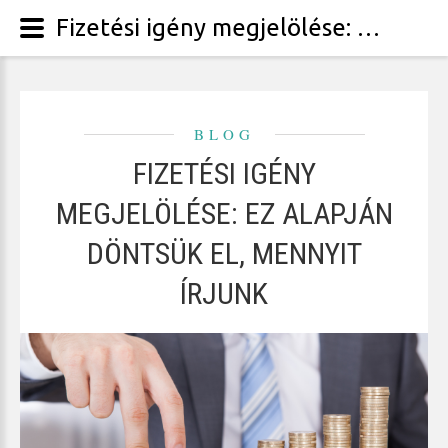
Fizetési igény megjelölése: ez alapján döntsük el, mennyit írjunk
BLOG
FIZETÉSI IGÉNY
MEGJELÖLÉSE: EZ ALAPJÁN
DÖNTSÜK EL, MENNYIT
ÍRJUNK