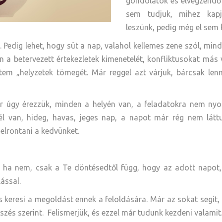
gondolatok és elvégzendő 
sem tudjuk, mihez kapj
leszünk, pedig még el sem
 Pedig lehet, hogy süt a nap, valahol kellemes zene szól, mind
n a betervezett értekezletek kimenetelét, konfliktusokat más v
tem „helyzetek tömegét. Már reggel azt várjuk, bárcsak lenn
or úgy érezzük, minden a helyén van, a feladatokra nem nyo
tél van, hideg, havas, jeges nap, a napot már rég nem látt
elrontani a kedvünket.
ha nem, csak a Te döntésedtől függ, hogy az adott napot,
ással.
s keresi a megoldást ennek a feloldására. Már az sokat segít
tszés szerint. Felismerjük, és ezzel már tudunk kezdeni valamit