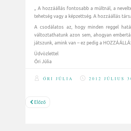
„ A hozzáállás fontosabb a múltnál, a neve
tehetség vagy a képzettség. A hozzáállás társ
A csodálatos az, hogy minden reggel hatá
változtathatunk azon sem, ahogyan embertárs
játszunk, amink van – ez pedig a HOZZÁÁLLÁ
Üdvözlettel
Őri Júlia
ŐRI JÚLIA
2012 JÚLIUS 3
Előző