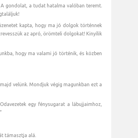
 A gondolat, a tudat hatalma valóban teremt.
találjuk!
üzenetet kapta, hogy ma jó dolgok történnek
revesszük az apró, örömteli dolgokat! Kinyílik
unkba, hogy ma valami jó történik, és közben
ek majd velünk. Mondjuk végig magunkban ezt a
 Odavezetek egy fénysugarat a lábujjaimhoz,
”
t támasztja alá.