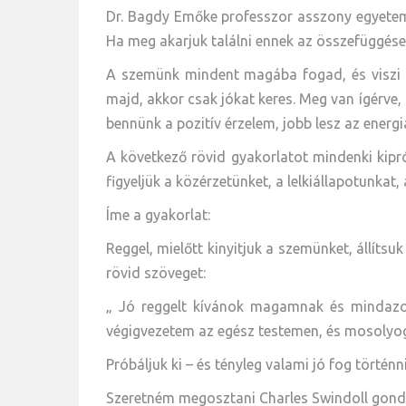
Dr. Bagdy Emőke professzor asszony egyetemi
Ha meg akarjuk találni ennek az összefüggése
A szemünk mindent magába fogad, és viszi h
majd, akkor csak jókat keres. Meg van ígérve,
bennünk a pozitív érzelem, jobb lesz az energ
A következő rövid gyakorlatot mindenki kipr
figyeljük a közérzetünket, a lelkiállapotunkat,
Íme a gyakorlat:
Reggel, mielőtt kinyitjuk a szemünket, állít
rövid szöveget:
„ Jó reggelt kívánok magamnak és mindazokn
végigvezetem az egész testemen, és mosolyog 
Próbáljuk ki – és tényleg valami jó fog történni
Szeretném megosztani Charles Swindoll gond