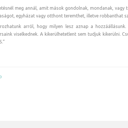
ltetésnél meg annál, amit mások gondolnak, mondanak, vagy t
aságot, egyházat vagy otthont teremthet, illetve robbanthat sz
rozhatunk arról, hogy milyen lesz aznap a hozzáállásunk.
aink viselkednek. A kikerülhetetlent sem tudjuk kikerülni. C
S.”
0