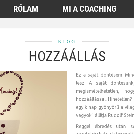
RÓLAM
MI A COACHING
BLOG
HOZZÁÁLLÁS
Ez a saját döntésem. Min
lesz. A saját döntésün
megismételhetetlen, ho
hozzáállással. Hihetetlen?
egyik nap gyönyörű a vilá
vagyok” állítja Rudolf Stein
Reggel ébredés után s