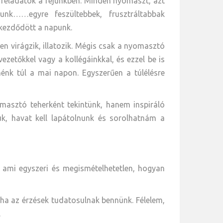
feladatok a fejünkben. Minden nyomaszt, azt
unk……egyre feszültebbek, frusztráltabbak
 kezdődött a napunk.
en virágzik, illatozik. Mégis csak a nyomasztó
ezetőkkel vagy a kollégáinkkal, és ezzel be is
énk túl a mai napon. Egyszerűen a túlélésre
masztó teherként tekintünk, hanem inspiráló
uk, havat kell lapátolnunk és sorolhatnám a
 ami egyszeri és megismételhetetlen, hogyan
, ha az érzések tudatosulnak bennünk. Félelem,
.