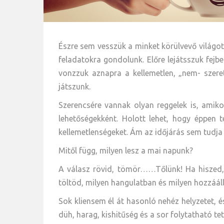
Észre sem vesszük a minket körülvevő világot.
feladatokra gondolunk. Előre lejátsszuk fejbe
vonzzuk aznapra a kellemetlen, „nem- szere
játszunk.
Szerencsére vannak olyan reggelek is, amik
lehetőségekként. Holott lehet, hogy éppen 
kellemetlenségeket. Ám az időjárás sem tudja 
Mitől függ, milyen lesz a mai napunk?
A válasz rövid, tömör……Tőlünk! Ha hiszed, 
töltöd, milyen hangulatban és milyen hozzááll
Sok kliensem él át hasonló nehéz helyzetet, é
düh, harag, kishitűség és a sor folytatható te