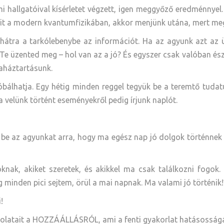
 hallgatóival kísérletet végzett, igen meggyőző eredménnyel.
it a modern kvantumfizikában, akkor menjünk utána, mert meg
átra a tarkólebenybe az információt. Ha az agyunk azt az 
 Te üzented meg – hol van az a jó? És egyszer csak valóban ész
iaháztartásunk.
óbálhatja. Egy hétig minden reggel tegyük be a teremtő tudat
 a velünk történt eseményekről pedig írjunk naplót.
suk be az agyunkat arra, hogy ma egész nap jó dolgok történn
ak, akiket szeretek, és akikkel ma csak találkozni fogok.
minden pici sejtem, örül a mai napnak. Ma valami jó történik!
!
olatait a HOZZÁÁLLÁSRÓL, ami a fenti gyakorlat hatásosságá