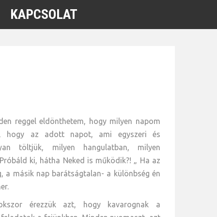
KAPCSOLAT
den reggel eldönthetem, hogy milyen napom
k, hogy az adott napot, ami egyszeri és
gyan töltjük, milyen hangulatban, milyen
 Próbáld ki, hátha Neked is működik?! „ Ha az
g, a másik nap barátságtalan- a különbség én
er.
okszor érezzük azt, hogy kavarognak a