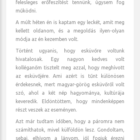
felesleges erőfeszítést tennünk, úgysem fog
működni.
A múlt héten én is kaptam egy leckét, amit meg
kellett oldanom, és a megoldás ilyen-olyan
módja az én kezemben volt.
Történt ugyanis, hogy esküvőre voltunk
hivatalosak. Egy nagyon kedves volt
kolléganőm tisztelt meg azzal, hogy meghívott
az esküvőjére. Ami azért is tűnt különösen
érdekesnek, mert magyar-görög esküvőről volt
szó, ahol a két nép hagyománya, kultúrája
keveredik. Eldöntöttem, hogy mindenképpen
részt veszek az eseményen.
Azt már tudtam időben, hogy a páromra nem
számíthatok, mivel külföldön lesz. Gondoltam,
sebaj, elhívom a lányom, jól fogjuk érezni