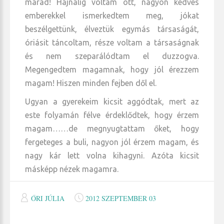
marad! Hajnalig voltam ott, nagyon kedves
emberekkel ismerkedtem meg, jókat
beszélgettünk, élveztük egymás társaságát,
óriásit táncoltam, része voltam a társaságnak
és nem szeparálódtam el duzzogva.
Megengedtem magamnak, hogy jól érezzem
magam! Hiszen minden fejben dől el.
Ugyan a gyerekeim kicsit aggódtak, mert az
este folyamán félve érdeklődtek, hogy érzem
magam……de megnyugtattam őket, hogy
fergeteges a buli, nagyon jól érzem magam, és
nagy kár lett volna kihagyni. Azóta kicsit
másképp nézek magamra.
ŐRI JÚLIA
2012 SZEPTEMBER 03