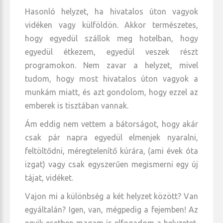
Hasonló helyzet, ha hivatalos úton vagyok
vidéken vagy külföldön. Akkor természetes,
hogy egyedül szállok meg hotelban, hogy
egyedül étkezem, egyedül veszek részt
programokon. Nem zavar a helyzet, mivel
tudom, hogy most hivatalos úton vagyok a
munkám miatt, és azt gondolom, hogy ezzel az
emberek is tisztában vannak.
Ám eddig nem vettem a bátorságot, hogy akár
csak pár napra egyedül elmenjek nyaralni,
feltöltődni, méregtelenítő kúrára, (ami évek óta
izgat) vagy csak egyszerűen megismerni egy új
tájat, vidéket.
Vajon mi a különbség a két helyzet között? Van
egyáltalán? Igen, van, mégpedig a fejemben! Az