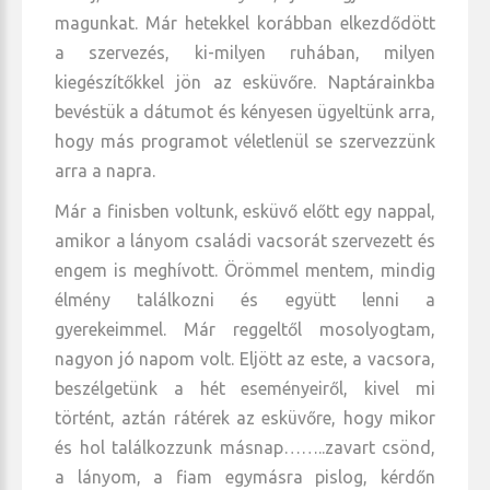
magunkat. Már hetekkel korábban elkezdődött
a szervezés, ki-milyen ruhában, milyen
kiegészítőkkel jön az esküvőre. Naptárainkba
bevéstük a dátumot és kényesen ügyeltünk arra,
hogy más programot véletlenül se szervezzünk
arra a napra.
Már a finisben voltunk, esküvő előtt egy nappal,
amikor a lányom családi vacsorát szervezett és
engem is meghívott. Örömmel mentem, mindig
élmény találkozni és együtt lenni a
gyerekeimmel. Már reggeltől mosolyogtam,
nagyon jó napom volt. Eljött az este, a vacsora,
beszélgetünk a hét eseményeiről, kivel mi
történt, aztán rátérek az esküvőre, hogy mikor
és hol találkozzunk másnap……..zavart csönd,
a lányom, a fiam egymásra pislog, kérdőn