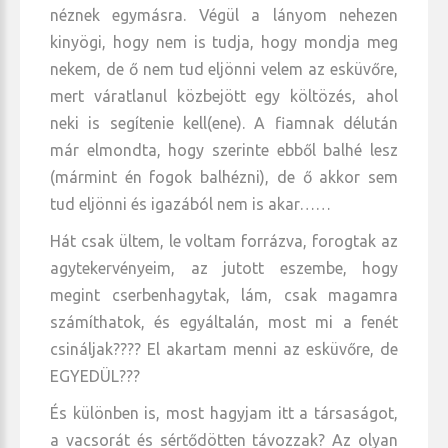
néznek egymásra. Végül a lányom nehezen
kinyögi, hogy nem is tudja, hogy mondja meg
nekem, de ő nem tud eljönni velem az esküvőre,
mert váratlanul közbejött egy költözés, ahol
neki is segítenie kell(ene). A fiamnak délután
már elmondta, hogy szerinte ebből balhé lesz
(mármint én fogok balhézni), de ő akkor sem
tud eljönni és igazából nem is akar……
Hát csak ültem, le voltam forrázva, forogtak az
agytekervényeim, az jutott eszembe, hogy
megint cserbenhagytak, lám, csak magamra
számíthatok, és egyáltalán, most mi a fenét
csináljak???? El akartam menni az esküvőre, de
EGYEDÜL???
És különben is, most hagyjam itt a társaságot,
a vacsorát és sértődötten távozzak? Az olyan