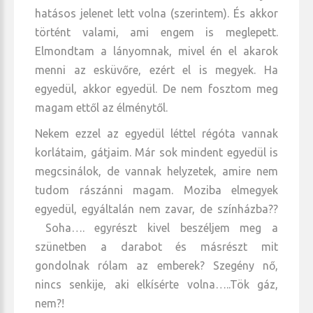
hatásos jelenet lett volna (szerintem). És akkor
történt valami, ami engem is meglepett.
Elmondtam a lányomnak, mivel én el akarok
menni az esküvőre, ezért el is megyek. Ha
egyedül, akkor egyedül. De nem fosztom meg
magam ettől az élménytől.
Nekem ezzel az egyedül léttel régóta vannak
korlátaim, gátjaim. Már sok mindent egyedül is
megcsinálok, de vannak helyzetek, amire nem
tudom rászánni magam. Moziba elmegyek
egyedül, egyáltalán nem zavar, de színházba??
Soha…. egyrészt kivel beszéljem meg a
szünetben a darabot és másrészt mit
gondolnak rólam az emberek? Szegény nő,
nincs senkije, aki elkísérte volna…..Tök gáz,
nem?!