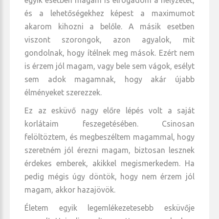
egyik esetben magam is elfogadom a helyzetet,
és a lehetőségekhez képest a maximumot
akarom kihozni a belőle. A másik esetben
viszont szorongok, azon agyalok, mit
gondolnak, hogy ítélnek meg mások. Ezért nem
is érzem jól magam, vagy bele sem vágok, esélyt
sem adok magamnak, hogy akár újabb
élményeket szerezzek.
Ez az esküvő nagy előre lépés volt a saját
korlátaim feszegetésében. Csinosan
felöltöztem, és megbeszéltem magammal, hogy
szeretném jól érezni magam, biztosan lesznek
érdekes emberek, akikkel megismerkedem. Ha
pedig mégis úgy döntök, hogy nem érzem jól
magam, akkor hazajövök.
Életem egyik legemlékezetesebb esküvője