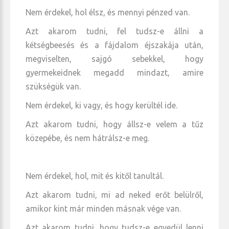
Nem érdekel, hol élsz, és mennyi pénzed van.
Azt akarom tudni, fel tudsz-e állni a
kétségbeesés és a fájdalom éjszakája után,
megviselten, sajgó sebekkel, hogy
gyermekeidnek megadd mindazt, amire
szükségük van.
Nem érdekel, ki vagy, és hogy kerültél ide.
Azt akarom tudni, hogy állsz-e velem a tűz
közepébe, és nem hátrálsz-e meg.
Nem érdekel, hol, mit és kitől tanultál.
Azt akarom tudni, mi ad neked erőt belülről,
amikor kint már minden másnak vége van.
Azt akarom tudni, hogy tudsz-e egyedül lenni