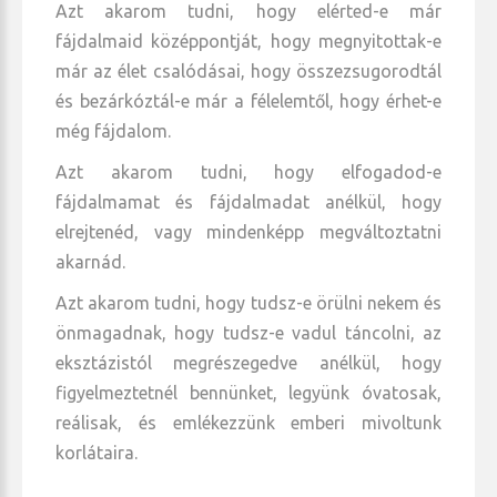
Azt akarom tudni, hogy elérted-e már
fájdalmaid középpontját, hogy megnyitottak-e
már az élet csalódásai, hogy összezsugorodtál
és bezárkóztál-e már a félelemtől, hogy érhet-e
még fájdalom.
Azt akarom tudni, hogy elfogadod-e
fájdalmamat és fájdalmadat anélkül, hogy
elrejtenéd, vagy mindenképp megváltoztatni
akarnád.
Azt akarom tudni, hogy tudsz-e örülni nekem és
önmagadnak, hogy tudsz-e vadul táncolni, az
eksztázistól megrészegedve anélkül, hogy
figyelmeztetnél bennünket, legyünk óvatosak,
reálisak, és emlékezzünk emberi mivoltunk
korlátaira.