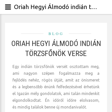
Oriah Hegyi Álmodó indián törzsfőnök verse
BLOG
ORIAH HEGYI ÁLMODÓ INDIÁN
TÖRZSFŐNÖK VERSE
Egy indián törzsfőnök versét osztottam meg,
ami nagyon szépen fogalmazza meg a
fejlődés nehéz, rögös útját, amit az önismeret
és a legbensőbb énünk felfedezésével érhetünk
el. Igazán mély gondolatok, ami talán mindenkit
elgondolkodtat. Én időről időre elolvasom,
és mindig találok benne új mondanivalót.