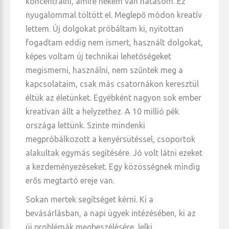
koncentrálni, amire nekem van hatásom. Ez
nyugalommal töltött el. Meglepő módon kreatív
lettem. Új dolgokat próbáltam ki, nyitottan
fogadtam eddig nem ismert, használt dolgokat,
képes voltam új technikai lehetőségeket
megismerni, használni, nem szűntek meg a
kapcsolataim, csak más csatornákon keresztül
éltük az életünket. Egyébként nagyon sok ember
kreatívan állt a helyzethez. A 10 millió pék
országa lettünk. Szinte mindenki
megpróbálkozott a kenyérsütéssel, csoportok
alakultak egymás segítésére. Jó volt látni ezeket
a kezdeményezéseket. Egy közösségnek mindig
erős megtartó ereje van.
Sokan mertek segítséget kérni. Ki a
bevásárlásban, a napi ügyek intézésében, ki az
új problémák megbeszélésére, lelki