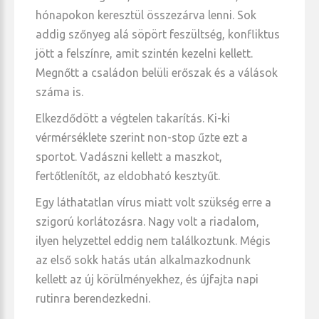
hónapokon keresztül összezárva lenni. Sok
addig szőnyeg alá söpört feszültség, konfliktus
jött a felszínre, amit szintén kezelni kellett.
Megnőtt a családon belüli erőszak és a válások
száma is.
Elkezdődött a végtelen takarítás. Ki-ki
vérmérséklete szerint non-stop űzte ezt a
sportot. Vadászni kellett a maszkot,
fertőtlenítőt, az eldobható kesztyűt.
Egy láthatatlan vírus miatt volt szükség erre a
szigorú korlátozásra. Nagy volt a riadalom,
ilyen helyzettel eddig nem találkoztunk. Mégis
az első sokk hatás után alkalmazkodnunk
kellett az új körülményekhez, és újfajta napi
rutinra berendezkedni.