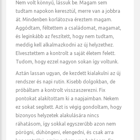
Nem volt könnyű, lássuk be. Magam sem
tudtam napokon keresztül, merre van a jobbra
át. Mindenben korlátozva éreztem magam.
Aggódtam, féltettem a családomat, magamat,
és leginkább az feszített, hogy nem tudtam,
meddig kell alkalmazkodni az új helyzethez.
Elvesztettem a kontrolt a saját életem felett.
Tudom, hogy ezzel nagyon sokan így voltunk.
Aztán lassan ugyan, de kezdett kialakulni az új
rendszer és napi rutin. Kisebb dolgokban, de
próbáltam a kontrolt visszaszerezni. Fix
pontokat alakítottam ki a napjaimban. Nekem
ez sokat segített. Azt is végig gondoltam, hogy
bizonyos helyzetek alakulására nincs
ráhatásom, így sokkal egyszerűbb azon nem
pörögni, dühöngeni, elengedni, és csak arra