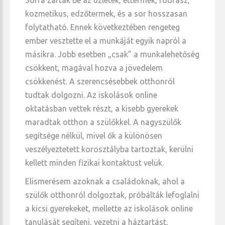
kozmetikus, edzőtermek, és a sor hosszasan
folytatható. Ennek következtében rengeteg
ember vesztette el a munkáját egyik napról a
másikra. Jobb esetben „csak” a munkalehetőség
csökkent, magával hozva a jövedelem
csökkenést. A szerencsésebbek otthonról
tudtak dolgozni. Az iskolások online
oktatásban vettek részt, a kisebb gyerekek
maradtak otthon a szülőkkel. A nagyszülők
segítsége nélkül, mivel ők a különösen
veszélyeztetett korosztályba tartoztak, kerülni
kellett minden fizikai kontaktust velük.
Elismerésem azoknak a családoknak, ahol a
szülők otthonról dolgoztak, próbálták lefoglalni
a kicsi gyerekeket, mellette az iskolások online
tanulását segíteni, vezetni a háztartást,