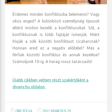
Érdemes minden konfliktusba belemenni? Vagy
okos enged? A különböző személyiség típusok
eltérő módon kezelik a konfliktusokat. Sőt, a
konfliktusnak is több fajtáját ismerjük. Miért
hívják a nők közötti konfliktust cicaharcnak?
Honnan ered ez a negatív előítélet? Más a
férfiak közötti konfliktus és annak kezelése?
Számoljunk 10-ig. A harag rossz tanácsadó!
Újabb cikkben vettem részt szakértőként a
divany.hu oldalon.
ŐRI JÚLIA
2013 MÁRCIUS 29